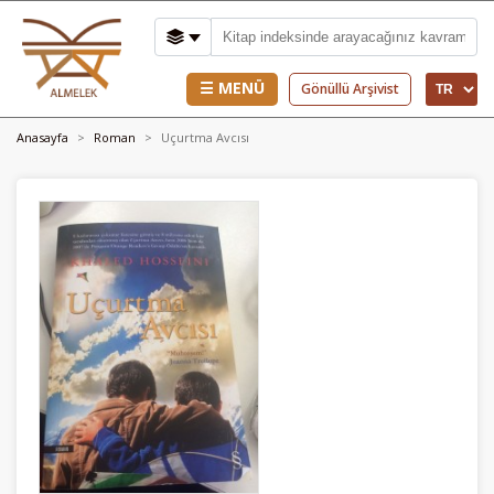
☰ MENÜ
Gönüllü Arşivist
Anasayfa
Roman
Uçurtma Avcısı