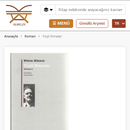
☰ MENÜ
Gönüllü Arşivist
Anasayfa
Roman
Yeşil Elmalar